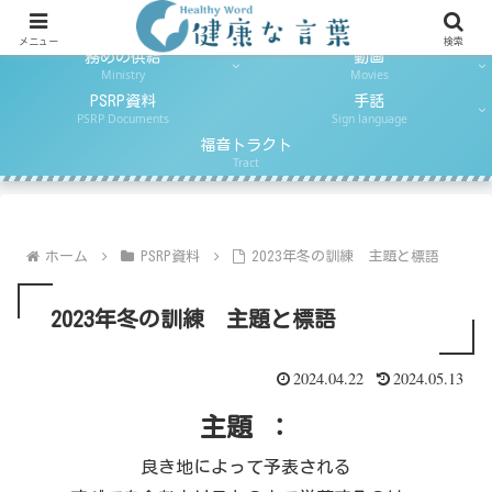
日ごとのパン
とりなしの祈り
Daily Reading
Daily Prayer
メニュー
検索
務めの供給
動画
Ministry
Movies
PSRP資料
手話
PSRP Documents
Sign language
福音トラクト
Tract
ホーム
PSRP資料
2023年冬の訓練 主題と標語
2023年冬の訓練 主題と標語
2024.04.22
2024.05.13
主題 ：
良き地によって予表される