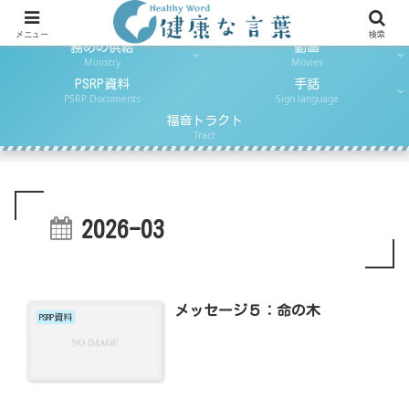
日ごとのパン
とりなしの祈り
Daily Reading
Daily Prayer
メニュー
検索
務めの供給
動画
Ministry
Movies
PSRP資料
手話
PSRP Documents
Sign language
福音トラクト
Tract
2026-03
メッセージ５：命の木
PSRP資料