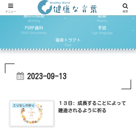
日ごとのパン
とりなしの祈り
Daily Reading
Daily Prayer
メニュー
検索
務めの供給
動画
Ministry
Movies
PSRP資料
手話
PSRP Documents
Sign language
福音トラクト
Tract
2023-09-13
１３日: 成長することによって
とりなしの祈り
建造されるように祈る