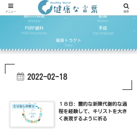
日ごとのパン
とりなしの祈り
Daily Reading
Daily Prayer
メニュー
検索
務めの供給
動画
Ministry
Movies
PSRP資料
手話
PSRP Documents
Sign language
福音トラクト
Tract
2022-02-18
１８日: 霊的な新陳代謝的な過
とりなしの祈り
程を経験して、キリストを大き
く表現するように祈る