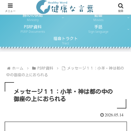
日ごとのパン
とりなしの祈り
Daily Reading
Daily Prayer
メニュー
検索
務めの供給
動画
Ministry
Movies
PSRP資料
手話
PSRP Documents
Sign language
福音トラクト
Tract
ホーム
PSRP資料
メッセージ１１：小羊・神は都の
中の御座の上におられる
メッセージ１１：小羊・神は都の中の
御座の上におられる
2026.05.14